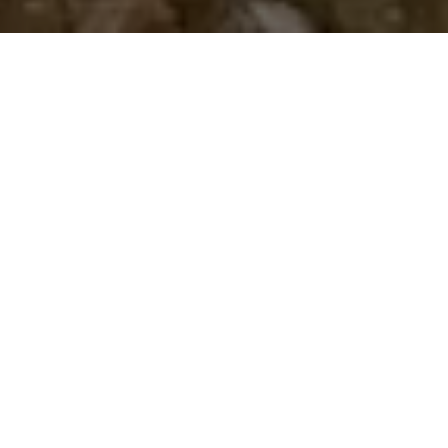
İyilik ile
besleniyoruz…